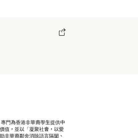
，專門為香港非華裔學生提供中
價值，並以「凝聚社會，以愛
助非華裔鄰舍消除語言隔閡、