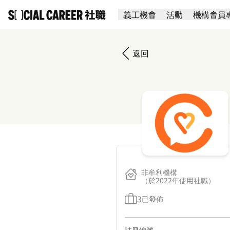
義工機會
活動
機構會員
返回
非牟利機構
（於2022年使用社職）
3
已發佈