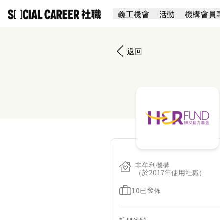
義工機會
活動
機構會員
返回
非牟利機構
（於2017年使用社職）
10
已發佈